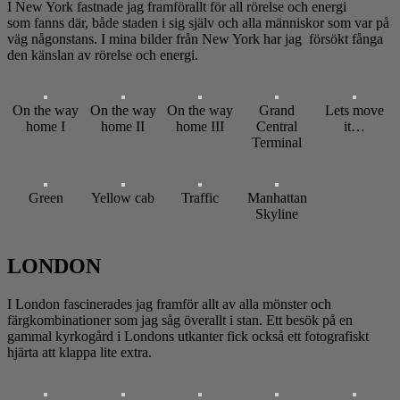
I New York fastnade jag framförallt för all rörelse och energi
som fanns där, både staden i sig själv och alla människor som var på
väg någonstans. I mina bilder från New York har jag försökt fånga
den känslan av rörelse och energi.
On the way
On the way
On the way
Grand
Lets move
home I
home II
home III
Central
it…
Terminal
Green
Yellow cab
Traffic
Manhattan
Skyline
LONDON
I London fascinerades jag framför allt av alla mönster och
färgkombinationer som jag såg överallt i stan. Ett besök på en
gammal kyrkogård i Londons utkanter fick också ett fotografiskt
hjärta att klappa lite extra.