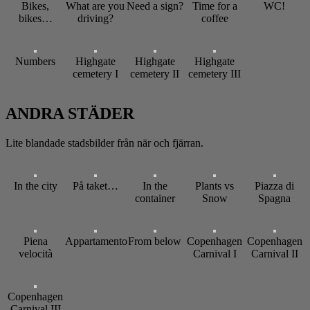
Bikes,
What are you
Need a sign?
Time for a
WC!
bikes…
driving?
coffee
Numbers
Highgate
Highgate
Highgate
cemetery I
cemetery II
cemetery III
ANDRA STÄDER
Lite blandade stadsbilder från när och fjärran.
In the city
På taket…
In the
Plants vs
Piazza di
container
Snow
Spagna
Piena
Appartamento
From below
Copenhagen
Copenhagen
velocità
Carnival I
Carnival II
Copenhagen
Carnival III