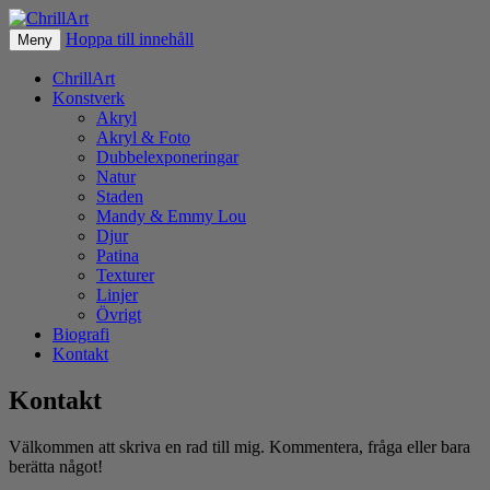
Hoppa till innehåll
Fotografier & akryl av Christer Lövgren
Meny
ChrillArt
ChrillArt
Konstverk
Akryl
Akryl & Foto
Dubbelexponeringar
Natur
Staden
Mandy & Emmy Lou
Djur
Patina
Texturer
Linjer
Övrigt
Biografi
Kontakt
Kontakt
Välkommen att skriva en rad till mig. Kommentera, fråga eller bara
berätta något!