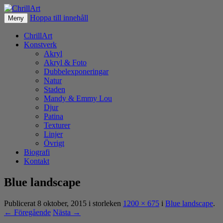
Hoppa till innehåll
Fotografier & akryl av Christer Lövgren
Meny
ChrillArt
ChrillArt
Konstverk
Akryl
Akryl & Foto
Dubbelexponeringar
Natur
Staden
Mandy & Emmy Lou
Djur
Patina
Texturer
Linjer
Övrigt
Biografi
Kontakt
Blue landscape
Publicerat
8 oktober, 2015
i storleken
1200 × 675
i
Blue landscape
.
← Föregående
Nästa →