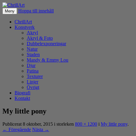
Hoppa till innehåll
Fotografier & akryl av Christer Lövgren
Meny
ChrillArt
ChrillArt
Konstverk
Akryl
Akryl & Foto
Dubbelexponeringar
Natur
Staden
Mandy & Emmy Lou
Djur
Patina
Texturer
Linjer
Övrigt
Biografi
Kontakt
My little pony
Publicerat
8 oktober, 2015
i storleken
800 × 1200
i
My little pony
.
← Föregående
Nästa →