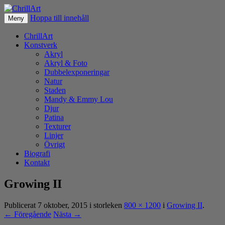
Hoppa till innehåll
Fotografier & akryl av Christer Lövgren
Meny
ChrillArt
ChrillArt
Konstverk
Akryl
Akryl & Foto
Dubbelexponeringar
Natur
Staden
Mandy & Emmy Lou
Djur
Patina
Texturer
Linjer
Övrigt
Biografi
Kontakt
Growing II
Publicerat
7 oktober, 2015
i storleken
800 × 1200
i
Growing II
.
← Föregående
Nästa →