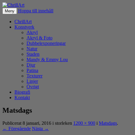
Hoppa till innehåll
Fotografier & akryl av Christer Lövgren
Meny
ChrillArt
ChrillArt
Konstverk
Akryl
Akryl & Foto
Dubbelexponeringar
Natur
Staden
Mandy & Emmy Lou
Djur
Patina
Texturer
Linjer
Övrigt
Biografi
Kontakt
Matsdags
Publicerat
8 januari, 2016
i storleken
1200 × 900
i
Matsdags
.
← Föregående
Nästa →