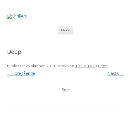
ChrillArt
Fotografier & akryl av Christer Lövgren
Hoppa
Meny
till
innehåll
Deep
Publicerat
25 oktober, 2018
i storleken
1200 × 1200
i
Deep
.
← Föregående
Nästa →
Deep