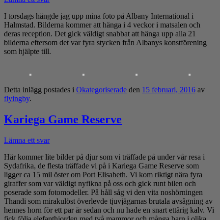
I torsdags hängde jag upp mina foto på Albany International i
Halmstad. Bilderna kommer att hänga i 4 veckor i matsalen och
deras reception. Det gick väldigt snabbat att hänga upp alla 21
bilderna eftersom det var fyra stycken från Albanys konstförening
som hjälpte till.
Detta inlägg postades i
Okategoriserade
den
15 februari, 2016
av
flyingby
.
Kariega Game Reserve
Lämna ett svar
Här kommer lite bilder på djur som vi träffade på under vår resa i
Sydafrika, de flesta träffade vi på i Kariega Game Reserve som
ligger ca 15 mil öster om Port Elisabeth. Vi kom riktigt nära fyra
giraffer som var väldigt nyfikna på oss och gick runt bilen och
poserade som fotomodeller. På håll såg vi den vita noshörningen
Thandi som mirakulöst överlevde tjuvjägarnas brutala avsågning av
hennes horn för ett par år sedan och nu hade en snart ettårig kalv. Vi
fick följa elefant
hjorden med två mammor och många barn i olika