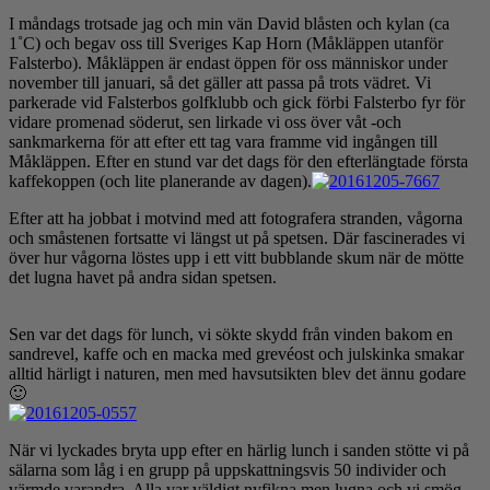
I måndags trotsade jag och min vän David blåsten och kylan (ca
1˚C) och begav oss till Sveriges Kap Horn (Måkläppen utanför
Falsterbo). Måkläppen är endast öppen för oss människor under
november till januari, så det gäller att passa på trots vädret. Vi
parkerade vid Falsterbos golfklubb och gick förbi Falsterbo fyr för
vidare promenad söderut, sen lirkade vi oss över våt -och
sankmarkerna för att efter ett tag vara framme vid ingången till
Måkläppen. Efter en stund var det dags för den efterlängtade första
kaffekoppen (och lite planerande av dagen).
Efter att ha jobbat i motvind med att fotografera stranden, vågorna
och småstenen fortsatte vi längst ut på spetsen. Där fascinerades vi
över hur vågorna löstes upp i ett vitt bubblande skum när de mötte
det lugna havet på andra sidan spetsen.
Sen var det dags för lunch, vi sökte skydd från vinden bakom en
sandrevel, kaffe och en macka med grevéost och julskinka smakar
alltid härligt i naturen, men med havsutsikten blev det ännu godare
🙂
När vi lyckades bryta upp efter en härlig lunch i sanden stötte vi på
sälarna som låg i en grupp på uppskattningsvis 50 individer och
värmde varandra. Alla var väldigt nyfikna men lugna och vi smög