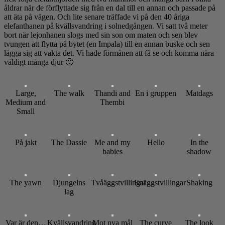
åldrar när de förflyttade sig från en dal till en annan och passade på
att äta på vägen. Och lite senare träffade vi på den 40 åriga
elefanthanen på kvällsvandring i solnedgången. Vi satt två meter
bort när lejonhanen slogs med sin son om maten och sen blev
tvungen att flytta på bytet (en Impala) till en annan buske och sen
lägga sig att vakta det. Vi hade förmånen att få se och komma nära
väldigt många djur 🙂
Large,
The walk
Thandi and
En i gruppen
Matdags
Medium and
Thembi
Small
På jakt
The Dassie
Me and my
Hello
In the
babies
shadow
The yawn
Djungelns
Tvåäggstvillingar
Enäggstvillingar
Shaking
lag
Var är den…
Kvällsvandring
Mot nya mål
The curve
The look