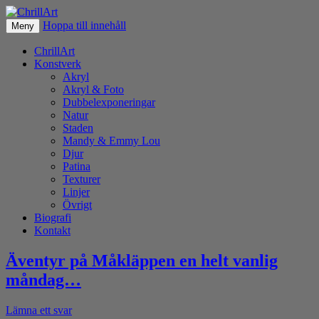
Hoppa till innehåll
Fotografier & akryl av Christer Lövgren
Meny
ChrillArt
ChrillArt
Konstverk
Akryl
Akryl & Foto
Dubbelexponeringar
Natur
Staden
Mandy & Emmy Lou
Djur
Patina
Texturer
Linjer
Övrigt
Biografi
Kontakt
Äventyr på Måkläppen en helt vanlig
måndag…
Lämna ett svar