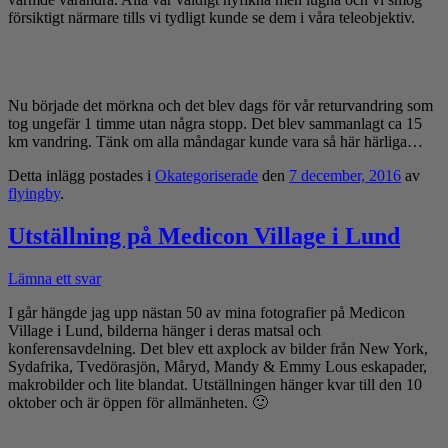
försiktigt närmare tills vi tydligt kunde se dem i våra teleobjektiv.
Nu började det mörkna och det blev dags för vår returvandring som
tog ungefär 1 timme utan några stopp. Det blev sammanlagt ca 15
km vandring. Tänk om alla måndagar kunde vara så här härliga…
Detta inlägg postades i
Okategoriserade
den
7 december, 2016
av
flyingby
.
Utställning på Medicon Village i Lund
Lämna ett svar
I går hängde jag upp nästan 50 av mina fotografier på Medicon
Village i Lund, bilderna hänger i deras matsal och
konferensavdelning. Det blev ett axplock av bilder från New York,
Sydafrika, Tvedörasjön, Måryd, Mandy & Emmy Lous eskapader,
makrobilder och lite blandat. Utställningen hänger kvar till den 10
oktober och är öppen för allmänheten. 🙂