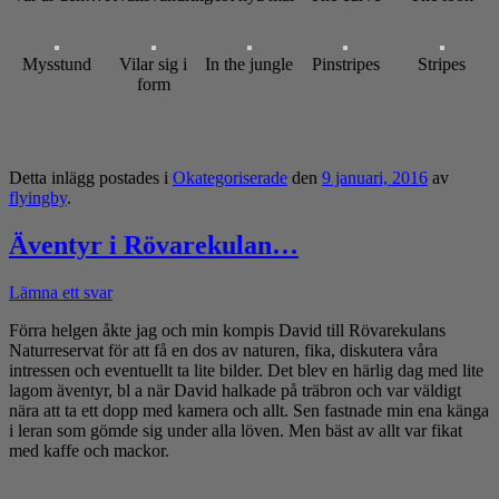
Mysstund
Vilar sig i
In the jungle
Pinstripes
Stripes
form
Detta inlägg postades i
Okategoriserade
den
9 januari, 2016
av
flyingby
.
Äventyr i Rövarekulan…
Lämna ett svar
Förra helgen åkte jag och min kompis David till Rövarekulans
Naturreservat för att få en dos av naturen, fika, diskutera våra
intressen och eventuellt ta lite bilder. Det blev en härlig dag med lite
lagom äventyr, bl a när David halkade på träbron och var väldigt
nära att ta ett dopp med kamera och allt. Sen fastnade min ena känga
i leran som gömde sig under alla löven. Men bäst av allt var fikat
med kaffe och mackor.